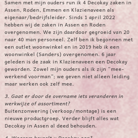
Samen met mijn ouders run ik 4 Decokay zaken in
Assen, Roden, Emmen en Klazienaveen als
eigenaar/bedrijfsleider. Sinds 1 april 2022
hebben wij de zaken in Assen en Roden
overgenomen. We zijn daardoor gegroeid van 20
naar 40 man personeel. Zelf ben ik begonnen met
een outlet woonwinkel en in 2019 heb ik een
woonwinkel (Sanders) overgenomen. 6 jaar
geleden is de zaak in Klazienaveen een Decokay
geworden. Zowel mijn ouders als ik zijn “mee-
werkend voorman”; we geven niet alleen leiding
maar werken ook zelf mee.
3. Gaat er door de overname iets veranderen in
werkwijze of assortiment?
Buitenzonwering (verkoop/montage) is een
nieuwe productgroep. Verder blijft alles wat
Decokay in Assen al deed behouden.
4.
Waarom beveelt u Decokay aan?