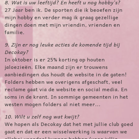
8. Wat is uw leeftijd? En heeft u nog hobby’s?
27 Jaar ben ik. De sporten die ik beoefen zijn
mijn hobby en verder mag ik graag gezellige
dingen doen met mijn vriendin, vrienden en
familie.
9. Zijn er nog leuke acties de komende tijd bij
Decokay?
In oktober is er 25% korting op houten
jaloezieën. Elke maand zijn er trouwens
aanbiedingen dus houdt de website in de gaten!
Folders hebben we overigens afgeschaft, veel
reclame gaat via de website en social media. En
soms in de krant. In sommige gemeenten in het
westen mogen folders al niet meer...
10. Wilt u zelf nog wat kwijt?
We hopen als Decokay dat het met jullie club goed
gaat en dat er een wisselwerking is waarvan we
allebei voordeel kunnen hebben (voor jullie