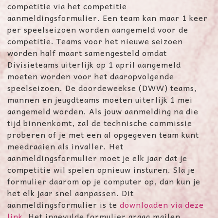
competitie via het competitie
aanmeldingsformulier. Een team kan maar 1 keer
per speelseizoen worden aangemeld voor de
competitie. Teams voor het nieuwe seizoen
worden half maart samengesteld omdat
Divisieteams uiterlijk op 1 april aangemeld
moeten worden voor het daaropvolgende
speelseizoen. De doordeweekse (DWW) teams,
mannen en jeugdteams moeten uiterlijk 1 mei
aangemeld worden. Als jouw aanmelding na die
tijd binnenkomt, zal de technische commissie
proberen of je met een al opgegeven team kunt
meedraaien als invaller. Het
aanmeldingsformulier moet je elk jaar dat je
competitie wil spelen opnieuw insturen. Sla je
formulier daarom op je computer op, dan kun je
het elk jaar snel aanpassen. Dit
aanmeldingsformulier is te
downloaden via deze
link
. Het ingevulde formulier graag mailen