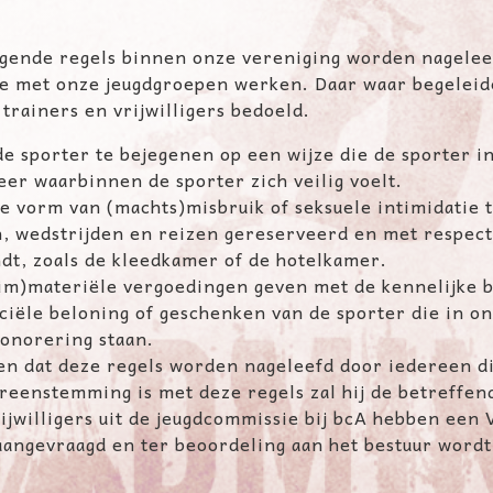
lgende regels binnen onze vereniging worden nagelee
die met onze jeugdgroepen werken. Daar waar begelei
trainers en vrijwilligers bedoeld.
e sporter te bejegenen op een wijze die de sporter in 
er waarbinnen de sporter zich veilig voelt.
ke vorm van (machts)misbruik of seksuele intimidatie 
en, wedstrijden en reizen gereserveerd en met respec
ndt, zoals de kleedkamer of de hotelkamer.
(im)materiële vergoedingen geven met de kennelijke b
ciële beloning of geschenken van de sporter die in o
honorering staan.
ien dat deze regels worden nageleefd door iedereen di
vereenstemming is met deze regels zal hij de betreff
rijwilligers uit de jeugdcommissie bij bcA hebben ee
aangevraagd en ter beoordeling aan het bestuur wordt