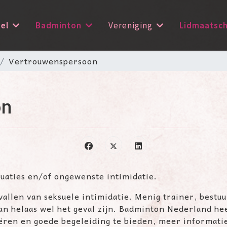
el
Badminton
Vereniging
Lidmaatsc
Vertrouwenspersoon
on
uaties en/of ongewenste intimidatie.
allen van seksuele intimidatie. Menig trainer, bestuu
 kan helaas wel het geval zijn. Badminton Nederland h
eëren en goede begeleiding te bieden, meer informati