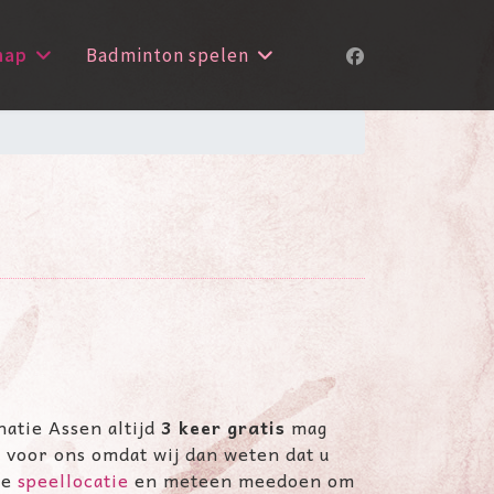
hap
Badminton spelen
natie Assen altijd
3 keer gratis
mag
 voor ons omdat wij dan weten dat u
te
speellocatie
en meteen meedoen om