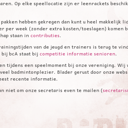
ren. Op elke speellocatie zijn er leenrackets beschik
 pakken hebben gekregen dan kunt u heel makkelijk l
 keer per week (zonder extra kosten/toeslagen) komen
chap staan in
contributies
.
ainingstijden van de jeugd en trainers is terug te vi
bij bcA staat bij
competitie informatie senioren
.
n tijdens een speelmoment bij onze vereniging. Wij 
eel badmintonplezier. Blader gerust door onze websi
est recente informatie.
n niet om onze secretaris even te mailen (
secretari