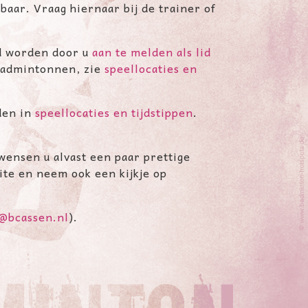
baar. Vraag hiernaar bij de trainer of
id worden door u
aan te melden als lid
 badmintonnen, zie
speellocaties en
nden in
speellocaties en tijdstippen
.
wensen u alvast een paar prettige
te en neem ook een kijkje op
s@bcassen.nl
).