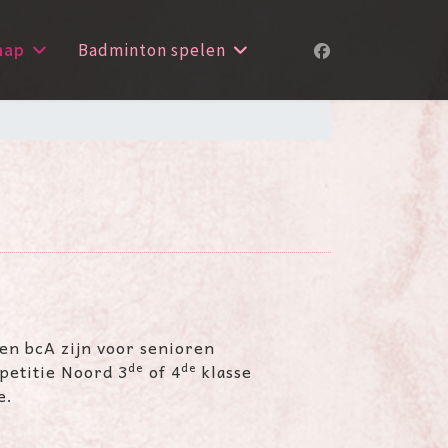
hap
Badminton spelen
en bcA zijn voor senioren
de
de
petitie Noord 3
of 4
klasse
e.