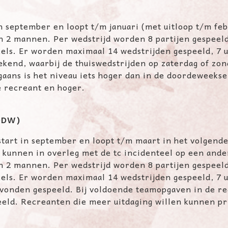
 september en loopt t/m januari (met uitloop t/m febr
en 2 mannen. Per wedstrijd worden 8 partijen gespeeld
ls. Er worden maximaal 14 wedstrijden gespeeld, 7 ui
kend, waarbij de thuiswedstrijden op zaterdag of zon
gaans is het niveau iets hoger dan in de doordeweekse
e recreant en hoger.
(DDW)
art in september en loopt t/m maart in het volgende
r kunnen in overleg met de tc incidenteel op een and
en 2 mannen. Per wedstrijd worden 8 partijen gespeel
ls. Er worden maximaal 14 wedstrijden gespeeld, 7 ui
onden gespeeld. Bij voldoende teamopgaven in de reg
peeld. Recreanten die meer uitdaging willen kunnen 