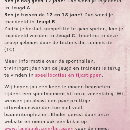
Ben je nog geen 12 jaar
? Dan word je ingedeeld
in
Jeugd A
.
Ben je tussen de 12 en
18 jaar?
Dan word je
ingedeeld in
Jeugd B
.
Zodra je besluit competitie te gaan spelen, kan je
ingedeeld worden in
Jeugd C
. Indeling in deze
groep gebeurt door de technische commissie
(TC).
Meer informatie over de sporthallen,
trainingstijden van de jeugd en trainers is terug
te vinden in
speellocaties en tijdstippen
.
Wij hopen jou een keer te mogen begroeten
tijdens een speelmoment bij onze vereniging. Wij
wensen jou alvast een paar prettige
uitprobeeravonden toe met veel
badmintonplezier. Blader gerust door onze
website en neem ook een kijkje op
www.facebook.com/bc.assen
voor de meest