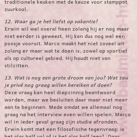
traditionele keuken met de keuze voor stamppot
zuurkool.
12. Waar ga je het liefst op vakantie?
Erwin wil wel overal heen zolang hij er nog maar
niet eerder is geweest. Hij kan dus nog wel een
poosje vooruit. Marco maakt het niet zoveel uit
zolang er maar wat te doen is, zowel op sportief
als op cultureel gebied. Hij houdt niet van
stilzitten.
13. Wat is nog een grote droom van jou? Wat zou
je privé nog graag willen bereiken of doen?
Deze vraag kan heel diepzinnig beantwoord
worden, maar we besluiten daar maar niet meer
aan te beginnen. Mede omdat we allemaal nog
graag na het interview even willen spelen. Marco
wil in ieder geval graag zijn studie afronden.
Erwin komt met een filosofische tegenvraag: is
het glas half vol of is het glas half leeg?. Daar