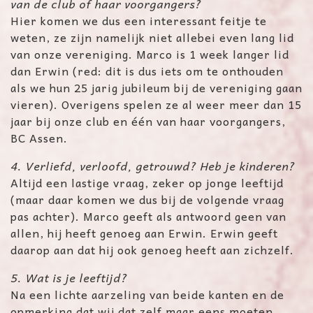
van de club of haar voorgangers?
Hier komen we dus een interessant feitje te
weten, ze zijn namelijk niet allebei even lang lid
van onze vereniging. Marco is 1 week langer lid
dan Erwin (red: dit is dus iets om te onthouden
als we hun 25 jarig jubileum bij de vereniging gaan
vieren). Overigens spelen ze al weer meer dan 15
jaar bij onze club en één van haar voorgangers,
BC Assen.
4. Verliefd, verloofd, getrouwd? Heb je kinderen?
Altijd een lastige vraag, zeker op jonge leeftijd
(maar daar komen we dus bij de volgende vraag
pas achter). Marco geeft als antwoord geen van
allen, hij heeft genoeg aan Erwin. Erwin geeft
daarop aan dat hij ook genoeg heeft aan zichzelf.
5. Wat is je leeftijd?
Na een lichte aarzeling van beide kanten en de
opmerking dat wij dat zelf maar eens moeten