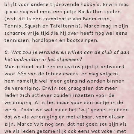
blijft voor andere tijdrovende hobby's. Erwin mag
graag nog wel eens een potje Racketlon spelen
(red: dit is een combinatie van Badminton,
Tennis, Squash en Tafeltennis). Marco mag in zijn
schaarse vrije tijd die hij over heeft nog wel eens
tennissen, hardlopen en bootcampen.
8. Wat zou je veranderen willen aan de club of aan
het badminton in het algemeen?
Marco komt met een enigszins pijnlijk antwoord
voor één van de interviewers, er mag volgens
hem namelijk wel meer getraind worden binnen
de vereniging. Erwin zou graag zien dat meer
leden zich actiever zouden inzetten voor de
vereniging. Al is het maar voor een uurtje in de
week. Zodat we wat meer het 'wij' gevoel creëren
dat we als vereniging er met elkaar, voor elkaar
zijn. Marco vult nog aan, dat het goed zou zijn als
we als leden gezamenlijk ook eens wat vaker met