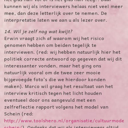
kunnen wij als interviewers helaas niet veel meer
mee, dan deze letterlijk over te nemen. De
interpretatie laten we aan u als lezer over.
14. Wil je zelf nog wat kwijt?
Erwin vraagt zich af waarom wij het risico
genomen hebben om beiden tegelijk te
interviewen. (red: wij hebben natuurlijk hier het
politiek correcte antwoord op gegeven dat wij dit
interessanter vonden, maar het ging ons
natuurlijk vooral om de twee zeer mooie
bijgevoegde foto's die we hierdoor konden
maken). Marco wil graag het resultaat van het
interview kritisch tegen het licht houden
eventueel door ons aangevuld met een
zelfreflectie rapport volgens het model van
Schein (red:
http://www.toolshero.nl/organisatie/cultuurmodel
schein/
). Ondanks dat wij als interviewers altijd