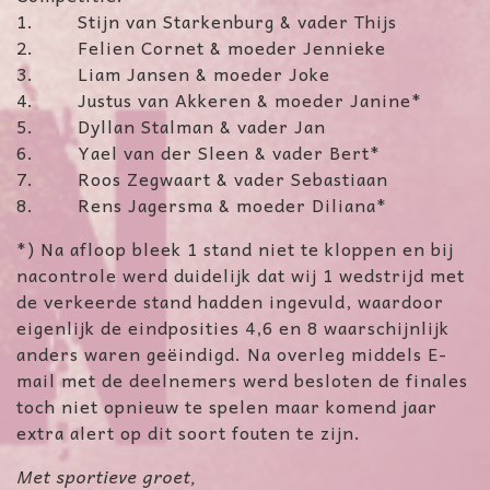
1. Stijn van Starkenburg & vader Thijs
2. Felien Cornet & moeder Jennieke
3. Liam Jansen & moeder Joke
4. Justus van Akkeren & moeder Janine*
5. Dyllan Stalman & vader Jan
6. Yael van der Sleen & vader Bert*
7. Roos Zegwaart & vader Sebastiaan
8. Rens Jagersma & moeder Diliana*
*) Na afloop bleek 1 stand niet te kloppen en bij
nacontrole werd duidelijk dat wij 1 wedstrijd met
de verkeerde stand hadden ingevuld, waardoor
eigenlijk de eindposities 4,6 en 8 waarschijnlijk
anders waren geëindigd. Na overleg middels E-
mail met de deelnemers werd besloten de finales
toch niet opnieuw te spelen maar komend jaar
extra alert op dit soort fouten te zijn.
Met sportieve groet,