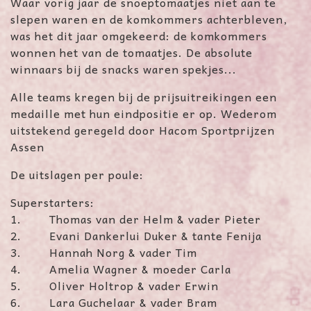
Waar vorig jaar de snoeptomaatjes niet aan te
slepen waren en de komkommers achterbleven,
was het dit jaar omgekeerd: de komkommers
wonnen het van de tomaatjes. De absolute
winnaars bij de snacks waren spekjes...
Alle teams kregen bij de prijsuitreikingen een
medaille met hun eindpositie er op. Wederom
uitstekend geregeld door Hacom Sportprijzen
Assen
De uitslagen per poule:
Superstarters:
1. Thomas van der Helm & vader Pieter
2. Evani Dankerlui Duker & tante Fenija
3. Hannah Norg & vader Tim
4. Amelia Wagner & moeder Carla
5. Oliver Holtrop & vader Erwin
6. Lara Guchelaar & vader Bram