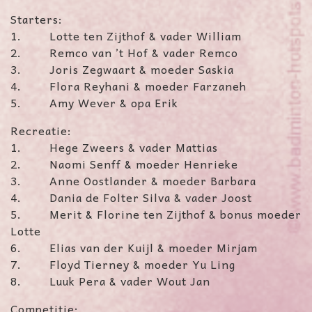
Starters:
1. Lotte ten Zijthof & vader William
2. Remco van ’t Hof & vader Remco
3. Joris Zegwaart & moeder Saskia
4. Flora Reyhani & moeder Farzaneh
5. Amy Wever & opa Erik
Recreatie:
1. Hege Zweers & vader Mattias
2. Naomi Senff & moeder Henrieke
3. Anne Oostlander & moeder Barbara
4. Dania de Folter Silva & vader Joost
5. Merit & Florine ten Zijthof & bonus moeder
Lotte
6. Elias van der Kuijl & moeder Mirjam
7. Floyd Tierney & moeder Yu Ling
8. Luuk Pera & vader Wout Jan
Competitie: