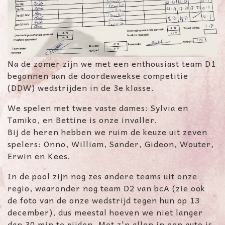
Na de zomer zijn we met een enthousiast team D1
begonnen aan de doordeweekse competitie
(DDW) wedstrijden in de 3e klasse.
We spelen met twee vaste dames: Sylvia en
Tamiko, en Bettine is onze invaller.
Bij de heren hebben we ruim de keuze uit zeven
spelers: Onno, William, Sander, Gideon, Wouter,
Erwin en Kees.
In de pool zijn nog zes andere teams uit onze
regio, waaronder nog team D2 van bcA (zie ook
de foto van de onze wedstrijd tegen hun op 13
december), dus meestal hoeven we niet langer
dan 30 min te rijden. Met z'n allen in een auto is