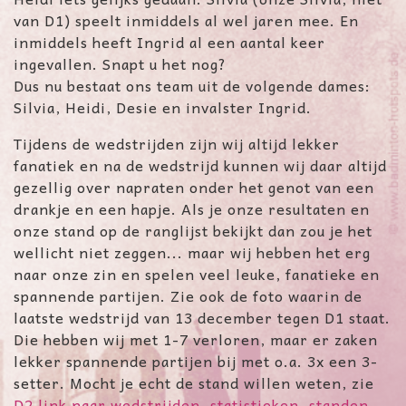
van D1) speelt inmiddels al wel jaren mee. En
inmiddels heeft Ingrid al een aantal keer
ingevallen. Snapt u het nog?
Dus nu bestaat ons team uit de volgende dames:
Silvia, Heidi, Desie en invalster Ingrid.
Tijdens de wedstrijden zijn wij altijd lekker
fanatiek en na de wedstrijd kunnen wij daar altijd
gezellig over napraten onder het genot van een
drankje en een hapje. Als je onze resultaten en
onze stand op de ranglijst bekijkt dan zou je het
wellicht niet zeggen... maar wij hebben het erg
naar onze zin en spelen veel leuke, fanatieke en
spannende partijen. Zie ook de foto waarin de
laatste wedstrijd van 13 december tegen D1 staat.
Die hebben wij met 1-7 verloren, maar er zaken
lekker spannende partijen bij met o.a. 3x een 3-
setter. Mocht je echt de stand willen weten, zie
D2 link naar wedstrijden, statistieken, standen
.