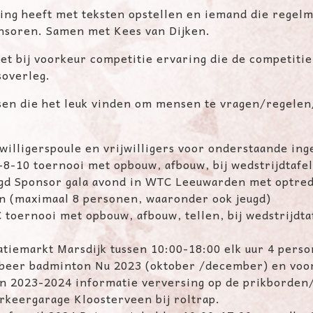
ing heeft met teksten opstellen en
iemand die regelma
nsoren. Samen met Kees van Dijken
.
et bij voorkeur competitie ervaring die
de competitie
soverleg.
nsen die het leuk vinden om mensen te
vragen/regelen/
jwilligerspoule en vrijwilligers voor
onderstaande inge
-8-10 toernooi met opbouw, afbouw, bij
wedstrijdtafel
gd Sponsor gala avond in WTC
Leeuwarden met optred
n (maximaal 8 personen, waaronder ook jeugd)
 toernooi met opbouw, afbouw, tellen,
bij wedstrijdta
atiemarkt Marsdijk tussen 10:00-18:00 elk
uur 4 pers
obeer badminton Nu 2023 (oktober /december) en vo
n 2023-2024 informatie verversing op de
prikborden/
rkeergarage Kloosterveen bij roltrap.