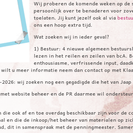
Wij proberen de komende weken op de
persoonlijk over te benaderen voor zo
toelaten. Jij kunt jezelf ook al via
bestu
ons een hoop extra tijd.
Wat zoeken wij in ieder geval?
1) Bestuur: 4 nieuwe algemeen bestuursle
lezen in
het reilen en zeilen van bcA. B
enthousiasme,
verfrissende input, daadk
f wilt u meer informatie neem dan contact op met
Klaa
-2026: wij zoeken nog een gegadigde die
het van Jaap
 met website beheer en de PR daarmee wil
ondersteun
n die ook af en toe overdag beschikbaar
zijn voor de 
hal en die de inkoop/het beheer van materialen op zi
ud, dit in samenspraak met de penningmeester.
Samen