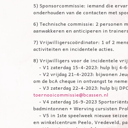
5) Sponsorcommissie: iemand die ervar
onderhouden van de
contacten met spo
6) Technische commissie: 2 personen m
aanwakkeren en anticiperen in
trainer
7) Vrijwilligerscoördinator: 1 of 2 me
activiteiten en incidentele
acties.
8) Vrijwilligers voor de incidentele vri
- V1 zaterdag 15-4-2023: hulp bij 4-6
- V2 vrijdag 21-4-2023: bijwonen Jeu
om de bcA
cheque in ontvangst te neme
- V3 zaterdag 22-4-2023: hulp bij DPC
toernooicommissie@bcassen.nl
-
V4 zaterdag 16-9-2023 Sportoriënt
badmintonnen + Werving
cursisten Pr
- V5 in 1ste speelweek nieuwe seizoe
en winkelcentrum Peelo,
Vredeveld, pa