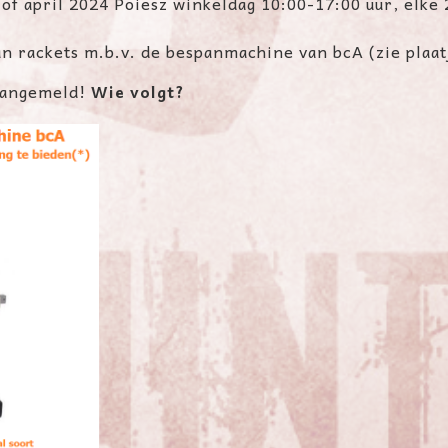
 of april 2024 Poiesz winkeldag 10:00-
17:00 uur, elke
rackets m.b.v. de bespanmachine van bcA (zie plaat
 aangemeld!
Wie volgt?