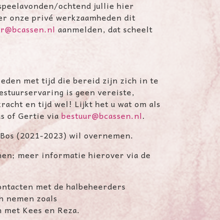
speelavonden/ochtend jullie hier
ver onze privé werkzaamheden dit
ur@bcassen.nl
aanmelden, dat scheelt
den met tijd die bereid zijn zich in te
estuurservaring is geen vereiste,
racht en tijd wel! Lijkt het u wat om als
s of Gertie via
bestuur@bcassen.nl
.
 Bos (2021-2023) wil overnemen.
en; meer informatie hierover via de
contacten met de halbeheerders
ch nemen zoals
 met Kees en Reza.