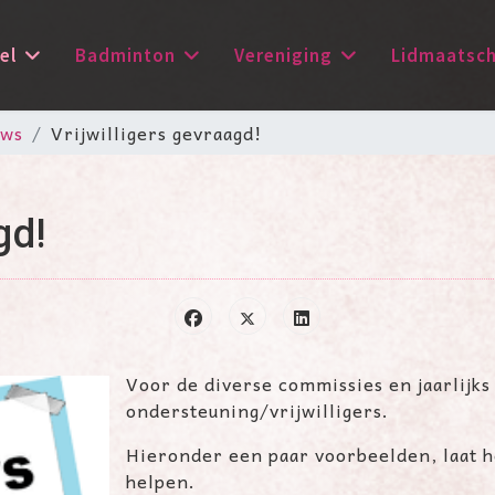
el
Badminton
Vereniging
Lidmaatsc
uws
Vrijwilligers gevraagd!
gd!
Voor de diverse commissies en jaarlijks
ondersteuning/vrijwilligers.
Hieronder een paar voorbeelden, laat h
helpen.