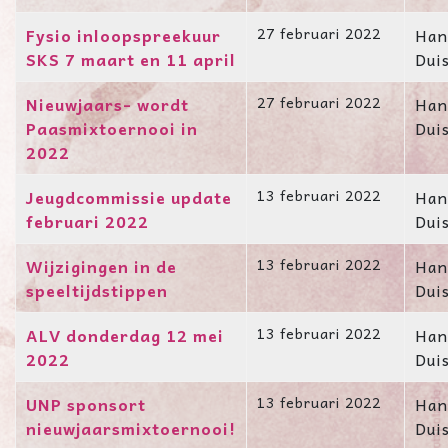
Fysio inloopspreekuur
27 februari 2022
Han
SKS 7 maart en 11 april
Dui
Nieuwjaars- wordt
27 februari 2022
Han
Paasmixtoernooi in
Dui
2022
Jeugdcommissie update
13 februari 2022
Han
februari 2022
Dui
Wijzigingen in de
13 februari 2022
Han
speeltijdstippen
Dui
ALV donderdag 12 mei
13 februari 2022
Han
2022
Dui
UNP sponsort
13 februari 2022
Han
nieuwjaarsmixtoernooi!
Dui