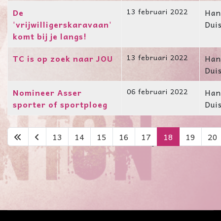
De
13 februari 2022
Han
'vrijwilligerskaravaan'
Dui
komt bij je langs!
TC is op zoek naar JOU
13 februari 2022
Han
Dui
Nomineer Asser
06 februari 2022
Han
sporter of sportploeg
Dui
13
14
15
16
17
18
19
20
Pagina 18 van 23