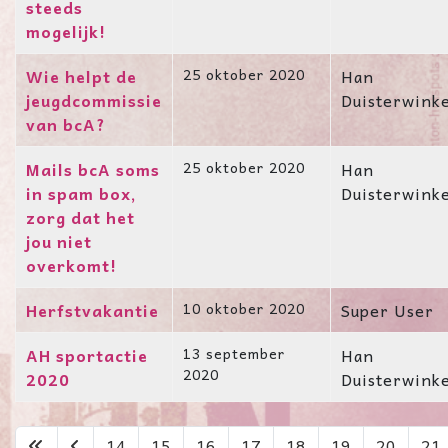
steeds
mogelijk!
Wie helpt de
25 oktober 2020
Han
jeugdcommissie
Duisterwink
van bcA?
Mails bcA soms
25 oktober 2020
Han
in spam box,
Duisterwink
zorg dat het
jou niet
overkomt!
Herfstvakantie
10 oktober 2020
Super User
AH sportactie
13 september
Han
2020
2020
Duisterwink
14
15
16
17
18
19
20
21